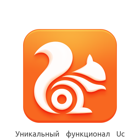
Уникальный функционал Uc