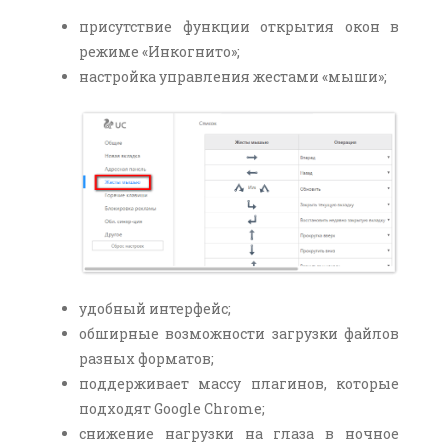
присутствие функции открытия окон в
режиме «Инкогнито»;
настройка управления жестами «мыши»;
удобный интерфейс;
обширные возможности загрузки файлов
разных форматов;
поддерживает массу плагинов, которые
подходят Google Chrome;
снижение нагрузки на глаза в ночное