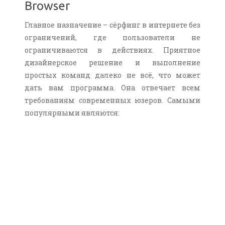
Browser
Главное назначение – сёрфинг в интернете без
ограничений, где пользователи не
ограничиваются в действиях. Приятное
дизайнерское решение и выполнение
простых команд далеко не всё, что может
дать вам программа. Она отвечает всем
требованиям современных юзеров. Самыми
популярными являются: