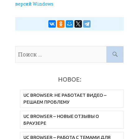
версий Windows
НОВОЕ:
UC BROWSER: НЕ РАБОТАЕТ ВИДЕО –
РЕШАЕМ ПРОБЛЕМУ
UC BROWSER – НОВЫЕ ОТЗЫВЫ О
БРАУЗЕРЕ
UC BROWSER – РАБОТА С ТЕМАМИ ДЛЯ