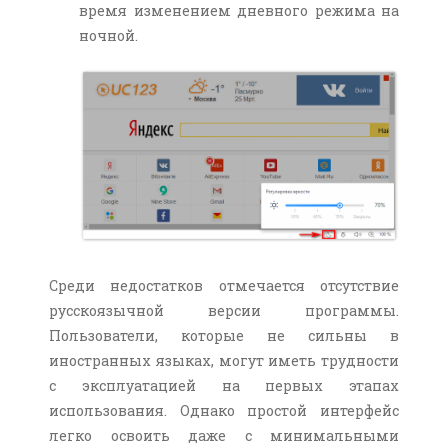
время изменением дневного режима на
ночной.
Среди недостатков отмечается отсутствие
русскоязычной версии программы.
Пользователи, которые не сильны в
иностранных языках, могут иметь трудности
с эксплуатацией на первых этапах
использования. Однако простой интерфейс
легко освоить даже с минимальными