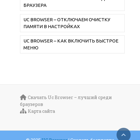
БРАУЗЕРА
UC BROWSER – ОТКЛЮЧАЕМ ОЧИСТКУ
ПАМЯТИ В НАСТРОЙКАХ
UC BROWSER – КАК ВКЛЮЧИТЬ БЫСТРОЕ
МЕНЮ
Скачать Uc Browser – лучший среди
браузеров
Карта сайта