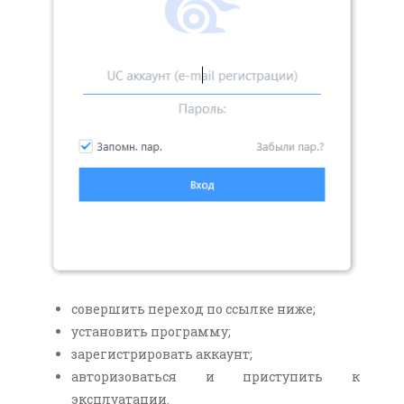
совершить переход по ссылке ниже;
установить программу;
зарегистрировать аккаунт;
авторизоваться и приступить к
эксплуатации.