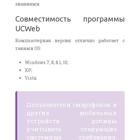
знаниями.
Совместимость программы
UCWeb
Компьютерная версия отлично работает с
такими OS:
Windows 7, 8, 8.1, 10;
XP;
Vista.
Пользователи смартфонов и
других мобильных
устройств должны
учитывать следующие
системные требования: