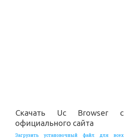
Скачать Uc Browser с
официального сайта
Загрузить установочный файл для всех