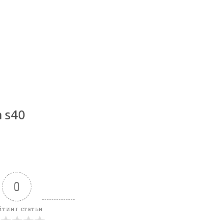
a s40
0
йтинг статьи