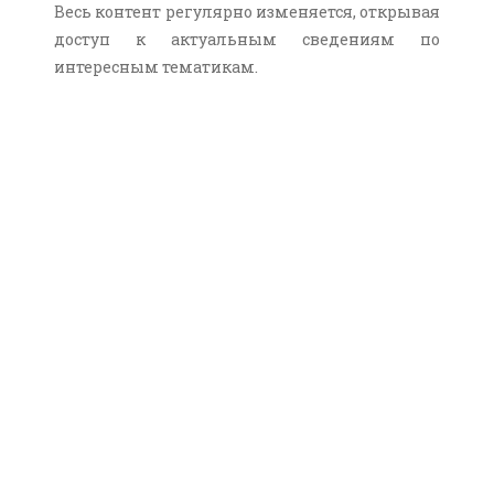
Весь контент регулярно изменяется, открывая
доступ к актуальным сведениям по
интересным тематикам.