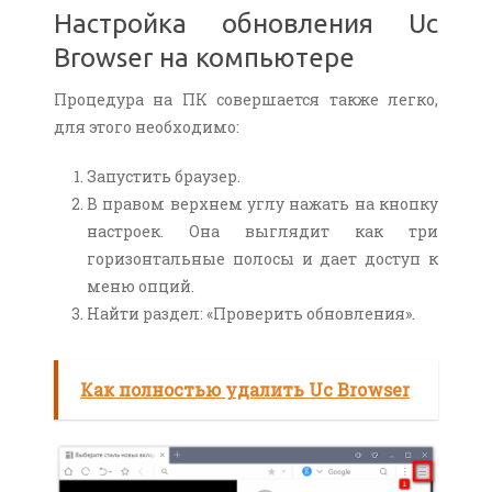
Настройка обновления Uc
Browser на компьютере
Процедура на ПК совершается также легко,
для этого необходимо:
Запустить браузер.
В правом верхнем углу нажать на кнопку
настроек. Она выглядит как три
горизонтальные полосы и дает доступ к
меню опций.
Найти раздел: «Проверить обновления».
Как полностью удалить Uc Browser