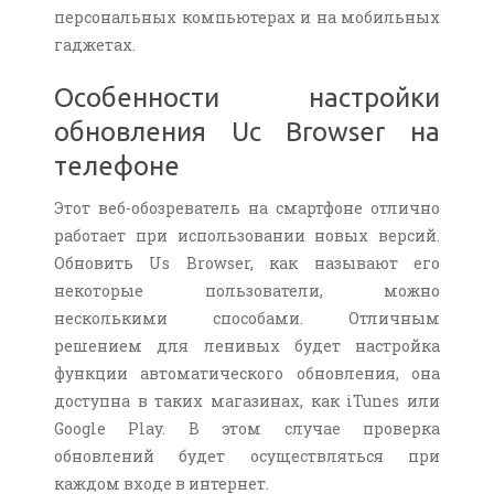
персональных компьютерах и на мобильных
гаджетах.
Особенности настройки
обновления Uc Browser на
телефоне
Этот веб-обозреватель на смартфоне отлично
работает при использовании новых версий.
Обновить Us Browser, как называют его
некоторые пользователи, можно
несколькими способами. Отличным
решением для ленивых будет настройка
функции автоматического обновления, она
доступна в таких магазинах, как iTunes или
Google Play. В этом случае проверка
обновлений будет осуществляться при
каждом входе в интернет.