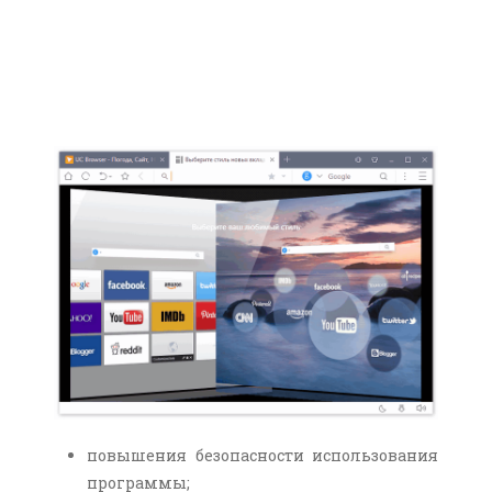
повышения безопасности использования
программы;