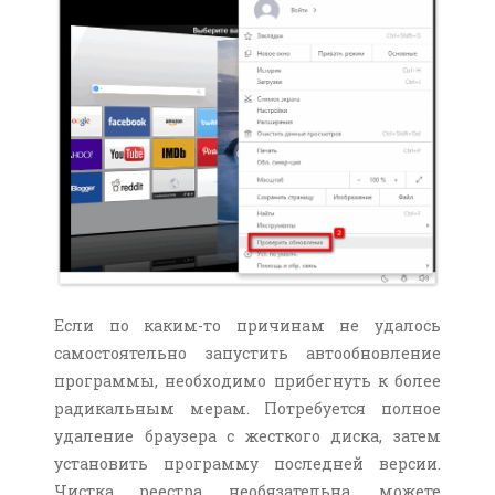
Если по каким-то причинам не удалось
самостоятельно запустить автообновление
программы, необходимо прибегнуть к более
радикальным мерам. Потребуется полное
удаление браузера с жесткого диска, затем
установить программу последней версии.
Чистка реестра необязательна, можете